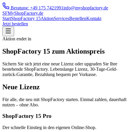
Beratung:
+49 175 7421991
info@myshopfactory.de
SF
My
ShopFactory
.de
Start
ShopFactory 15
Aktion
Services
Bestellen
Kontakt
Jetzt bestellen
Aktion endet in
ShopFactory 15 zum
Aktionspreis
Sichern Sie sich jetzt eine neue Lizenz oder upgraden Sie Ihre
bestehende ShopFactory. Lebenslange Lizenz, 30-Tage-Geld-
zurück-Garantie, Bezahlung bequem per Vorkasse.
Neue Lizenz
Für alle, die neu mit ShopFactory starten. Einmal zahlen, dauerhaft
nutzen – ohne Abo.
ShopFactory 15 Pro
Der schnelle Einstieg in den eigenen Online-Shop.