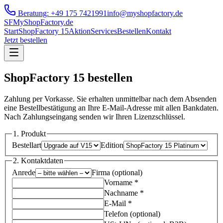
Beratung:
+49 175 7421991
info@myshopfactory.de
SF
My
ShopFactory
.de
Start
ShopFactory 15
Aktion
Services
Bestellen
Kontakt
Jetzt bestellen
ShopFactory 15 bestellen
Zahlung per Vorkasse. Sie erhalten unmittelbar nach dem Absenden
eine Bestellbestätigung an Ihre E-Mail-Adresse mit allen Bankdaten.
Nach Zahlungseingang senden wir Ihren Lizenzschlüssel.
1. Produkt
Bestellart
Edition
2. Kontaktdaten
Anrede
Firma
(optional)
Vorname *
Nachname *
E-Mail *
Telefon
(optional)